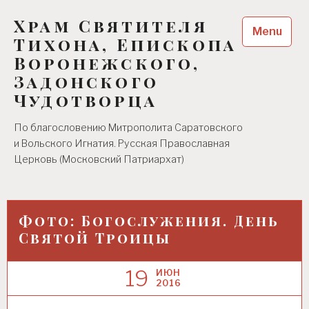
Skip
Храм Святителя
to
Menu
content
Тихона, Епископа
Воронежского,
Задонского
Чудотворца
По благословению Митрополита Саратовского
и Вольского Игнатия. Русская Православная
Церковь (Московский Патриархат)
Фото: Богослужения. День
Святой Троицы
19
ИЮН
2016