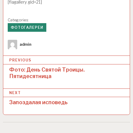
[flagallery gid=21]
Categories:
ФОТОГАЛЕРЕИ
Author
admin
Н
PREVIOUS
а
Фото: День Святой Троицы.
Пятидесятница
в
и
NEXT
г
Запоздалая исповедь
а
ц
и