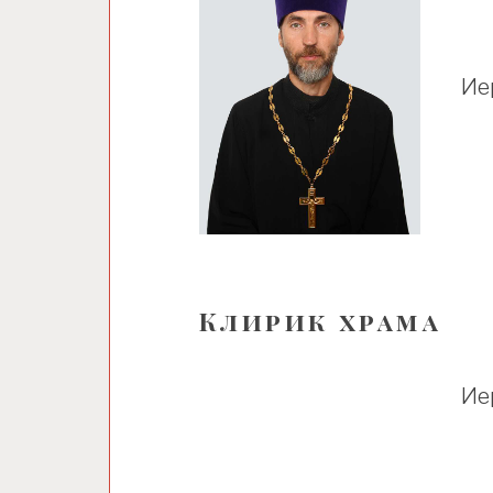
Ие
Клирик храма
Ие