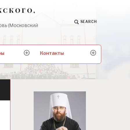
жского,
SEARCH
овь (Московский
ры
Контакты
expand
expand
child
child
menu
menu