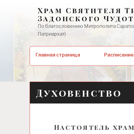
Skip
Храм Святителя Т
to
Задонского Чудо
content
По благословению Митрополита Саратов
Патриархат)
Найти:
Главная страница
Расписание
Духовенство
Настоятель хра