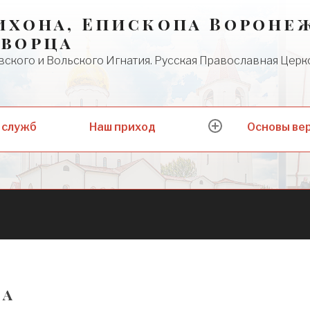
ихона, Епископа Вороне
творца
ского и Вольского Игнатия. Русская Православная Церк
Наш приход
Основы ве
 служб
expand
child
menu
ма