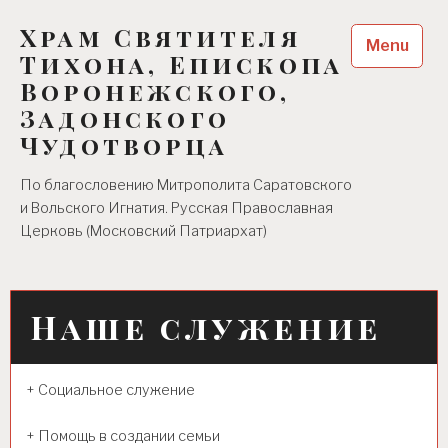
Skip
Храм Святителя
to
Menu
content
Тихона, Епископа
Воронежского,
Задонского
Чудотворца
По благословению Митрополита Саратовского
и Вольского Игнатия. Русская Православная
Церковь (Московский Патриархат)
Наше служение
+ Социальное служение
+ Помощь в создании семьи